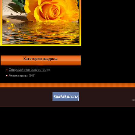
Категории раздела
Современное искусство
[0]
Антиквариат
[103]
©