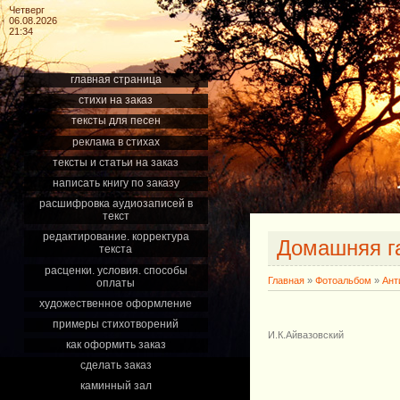
Четверг
06.08.2026
21:34
главная страница
стихи на заказ
тексты для песен
реклама в стихах
тексты и статьи на заказ
написать книгу по заказу
расшифровка аудиозаписей в
текст
редактирование. корректура
Домашняя г
текста
расценки. условия. способы
Главная
»
Фотоальбом
»
Ант
оплаты
художественное оформление
примеры стихотворений
И.К.Айвазовский
как оформить заказ
сделать заказ
каминный зал