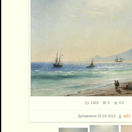
1403
0
0.0
В реальном размере
1198x898
/ 
Добавлено
25.04.2012
al37