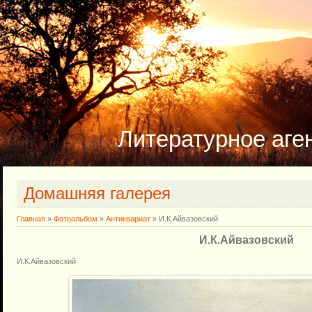
Литературное аг
Домашняя галерея
Главная
»
Фотоальбом
»
Антиквариат
» И.К.Айвазовский
И.К.Айвазовский
И.К.Айвазовский