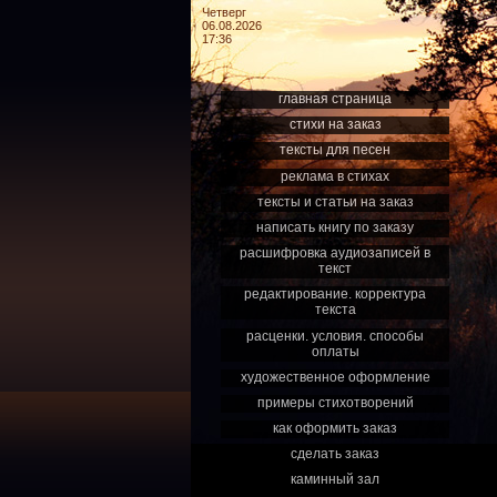
Четверг
06.08.2026
17:36
главная страница
стихи на заказ
тексты для песен
реклама в стихах
тексты и статьи на заказ
написать книгу по заказу
расшифровка аудиозаписей в
текст
редактирование. корректура
текста
расценки. условия. способы
оплаты
художественное оформление
примеры стихотворений
как оформить заказ
сделать заказ
каминный зал