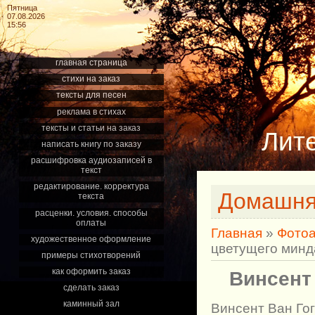
Пятница
07.08.2026
15:56
главная страница
стихи на заказ
тексты для песен
реклама в стихах
тексты и статьи на заказ
Лит
написать книгу по заказу
расшифровка аудиозаписей в
текст
редактирование. корректура
Домашня
текста
расценки. условия. способы
оплаты
Главная
»
Фото
художественное оформление
цветущего минд
примеры стихотворений
как оформить заказ
Винсент
сделать заказ
каминный зал
Винсент Ван Гог