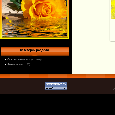
Категории раздела
Современное искусство
[0]
Антиквариат
[103]
©