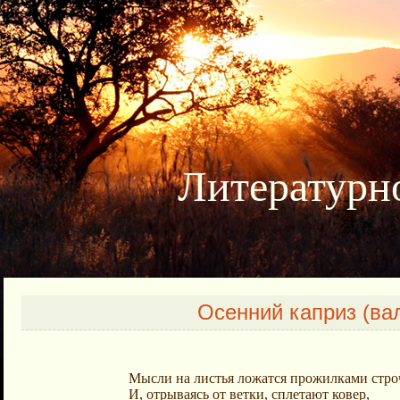
Литературно
Осенний каприз (ва
Мысли на листья ложатся прожилками стро
И, отрываясь от ветки, сплетают ковер,