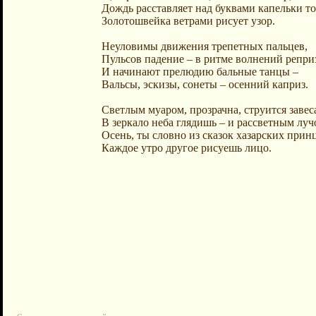
Дождь расставляет над буквами капельки то
Золотошвейка ветрами рисует узор.
Неуловимы движения трепетных пальцев,
Пульсов падение – в ритме волнений репри
И начинают прелюдию бальные танцы –
Вальсы, эскизы, сонеты – осенний каприз.
Светлым муаром, прозрачна, струится завес
В зеркало неба глядишь – и рассветным лу
Осень, ты словно из сказок хазарских принц
Каждое утро другое рисуешь лицо.