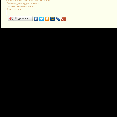
Создание текстов и статей на заказ
Расшифруем аудио в текст
На заказ пишем книги
Корректура
Поделиться…