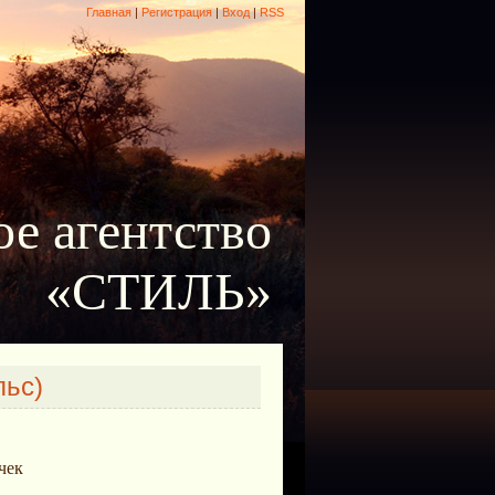
Главная
|
Регистрация
|
Вход
|
RSS
е агентство
«СТИЛЬ»
льс)
чек