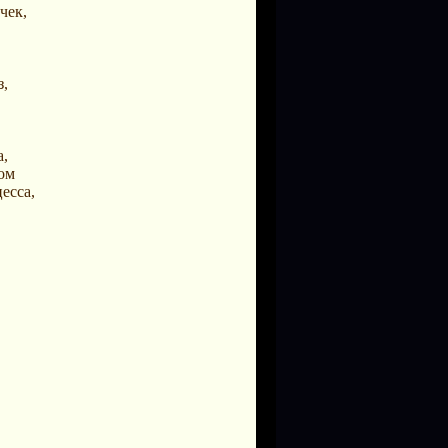
чек,
з,
а,
чом
есса,