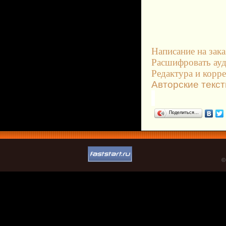
Написание на зака
Расшифровать ауд
Редактура и корре
Авторские текст
Поделиться…
©